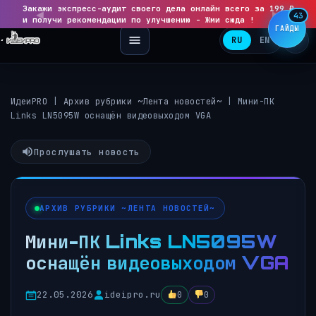
Закажи экспресс-аудит своего дела онлайн всего за 199 ₽
◀
▶
43
и получи рекомендации по улучшению - Жми сюда !
ГАЙДЫ
RU
EN
ИдеиPRO
|
Архив рубрики ~Лента новостей~
|
Мини-ПК
Links LN5095W оснащён видеовыходом VGA
Прослушать новость
АРХИВ РУБРИКИ ~ЛЕНТА НОВОСТЕЙ~
Мини-ПК Links LN5095W
оснащён видеовыходом VGA
22.05.2026
ideipro.ru
0
0