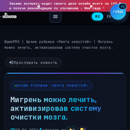
Закажи экспресс-аудит своего дела онлайн всего за 199 ₽
◀
▶
43
и получи рекомендации по улучшению - Жми сюда !
ГАЙДЫ
RU
EN
ИдеиPRO
|
Архив рубрики ~Лента новостей~
|
Мигрень
можно лечить, активизировав систему очистки мозга.
Прослушать новость
АРХИВ РУБРИКИ ~ЛЕНТА НОВОСТЕЙ~
Мигрень можно лечить,
активизировав систему
очистки мозга.
10.04.2026
ideipro.ru