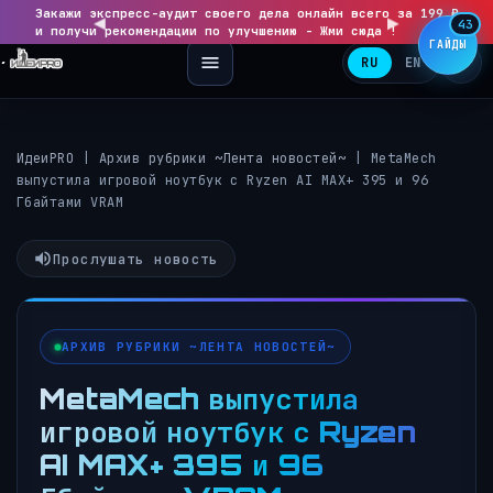
Закажи экспресс-аудит своего дела онлайн всего за 199 ₽
◀
▶
43
и получи рекомендации по улучшению - Жми сюда !
ГАЙДЫ
RU
EN
ИдеиPRO
|
Архив рубрики ~Лента новостей~
|
MetaMech
выпустила игровой ноутбук с Ryzen AI MAX+ 395 и 96
Гбайтами VRAM
Прослушать новость
АРХИВ РУБРИКИ ~ЛЕНТА НОВОСТЕЙ~
MetaMech выпустила
игровой ноутбук с Ryzen
AI MAX+ 395 и 96