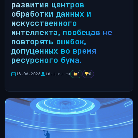
развития центров
обработки данных и
искусственного
интеллекта, пообещав не
повторять ошибок,
допущенных во время
ресурсного бума.
13.06.2026
ideipro.ru
0
0