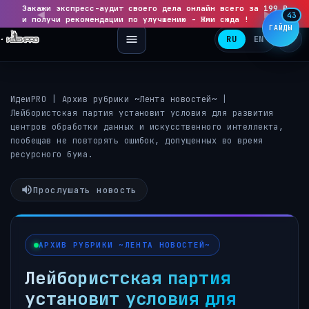
Закажи экспресс-аудит своего дела онлайн всего за 199 ₽
◀
▶
43
и получи рекомендации по улучшению - Жми сюда !
ГАЙДЫ
RU
EN
ИдеиPRO
|
Архив рубрики ~Лента новостей~
|
Лейбористская партия установит условия для развития
центров обработки данных и искусственного интеллекта,
пообещав не повторять ошибок, допущенных во время
ресурсного бума.
Прослушать новость
АРХИВ РУБРИКИ ~ЛЕНТА НОВОСТЕЙ~
Лейбористская партия
установит условия для