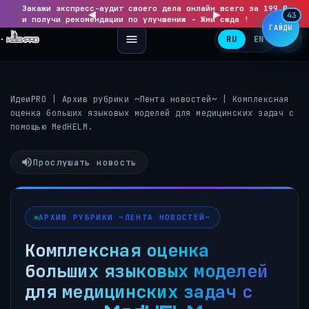
Закажи экспресс-аудит своего дела онлайн всего за 199 ₽
◀
▶
43
и получи рекомендации по улучшению - Жми сюда !
ГАЙДЫ
RU
EN
ИдеиPRO
|
Архив рубрики ~Лента новостей~
|
Комплексная
оценка больших языковых моделей для медицинских задач с
помощью MedHELM.
Прослушать новость
АРХИВ РУБРИКИ ~ЛЕНТА НОВОСТЕЙ~
Комплексная оценка
больших языковых моделей
для медицинских задач с