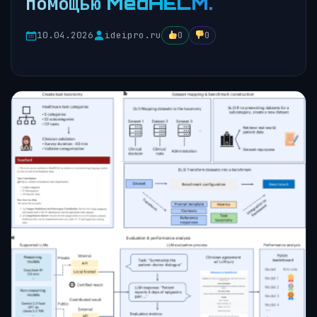
помощью MedHELM.
10.04.2026
ideipro.ru
0
0