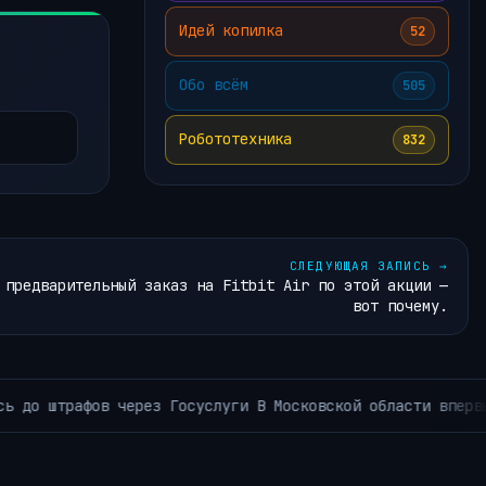
Идей копилка
52
Обо всём
505
Робототехника
832
СЛЕДУЮЩАЯ ЗАПИСЬ
→
 предварительный заказ на Fitbit Air по этой акции —
вот почему.
Anthropic попробует замкну
 РУБРИКИ ~КОРОТКО ИЗ TELEGRAM~