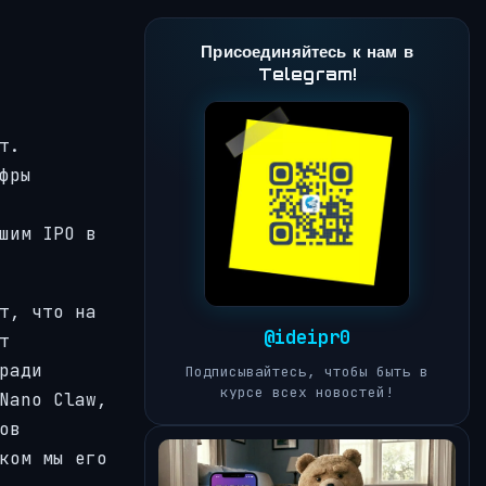
Присоединяйтесь к нам в
Telegram!
т.
фры
шим IPO в
т, что на
@ideipr0
т
ради
Подписывайтесь, чтобы быть в
курсе всех новостей!
Nano Claw,
ов
ком мы его