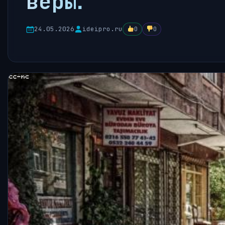
веры.
24.05.2026
ideipro.ru
0
0