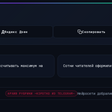
Д
Яндекс Дзен
Скопировать
ссчитывать максимум на
Сотни читателей оформили
ерез Госуслуги В Московской области впервые…
АРХИВ