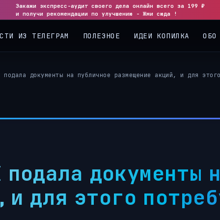
Закажи экспресс-аудит своего дела онлайн всего за 199 ₽
◀
▶
и получи рекомендации по улучшению - Жми сюда !
СТИ ИЗ ТЕЛЕГРАМ
ПОЛЕЗНОЕ
ИДЕИ КОПИЛКА
ОБО
X подала документы на публичное размещение акций, и для этог
подала документы н
, и для этого потре