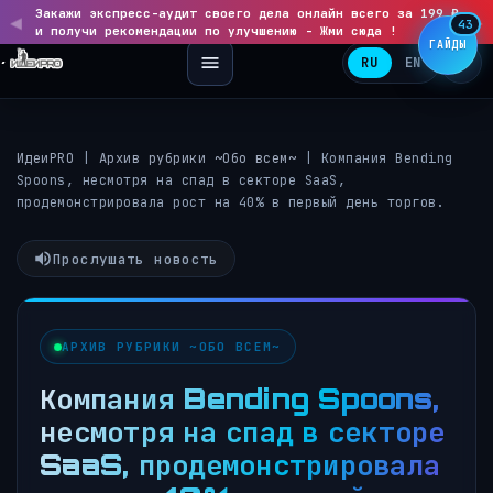
Закажи экспресс-аудит своего дела онлайн всего за 199 ₽
◀
▶
43
и получи рекомендации по улучшению - Жми сюда !
ГАЙДЫ
RU
EN
ИдеиPRO
|
Архив рубрики ~Обо всем~
|
Компания Bending
Spoons, несмотря на спад в секторе SaaS,
продемонстрировала рост на 40% в первый день торгов.
Прослушать новость
АРХИВ РУБРИКИ ~ОБО ВСЕМ~
Компания Bending Spoons,
несмотря на спад в секторе
SaaS, продемонстрировала