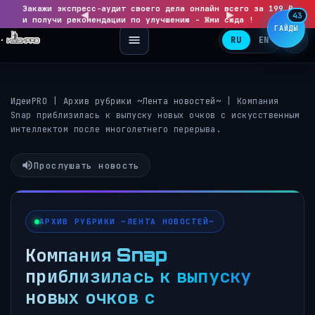
Закажи экспресс-аудит своего дела онлайн всего за 199 ₽
◀
▶
43
и получи рекомендации по улучшению - Жми сюда !
ГАЙДЫ
RU
EN
ИдеиPRO
|
Архив рубрики ~Лента новостей~
|
Компания
Snap приблизилась к выпуску новых очков с искусственным
интеллектом после многолетнего перерыва.
Прослушать новость
АРХИВ РУБРИКИ ~ЛЕНТА НОВОСТЕЙ~
Компания Snap
приблизилась к выпуску
новых очков с