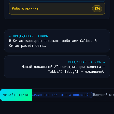
Робототехника
834
←
ПРЕДЫДУЩАЯ ЗАПИСЬ
В Китае кассиров заменяют роботами Galbot В
Китае растёт сеть…
СЛЕДУЮЩАЯ ЗАПИСЬ
→
Новый локальный AI-помощник для кодинга —
TabbyAI TabbyAI — локальный…
Ведущий сп
ЧИТАЙТЕ ТАКЖЕ
АРХИВ РУБРИКИ ~ЛЕНТА НОВОСТЕЙ~