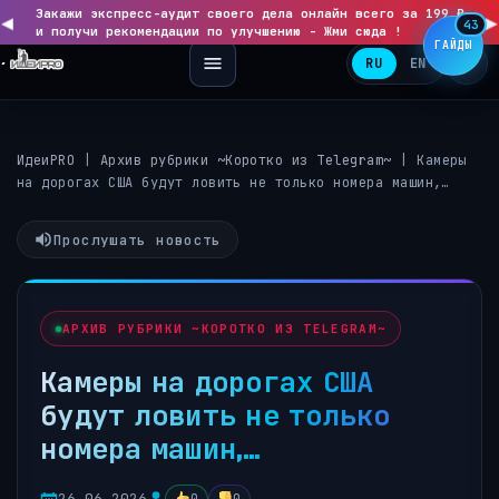
Закажи экспресс-аудит своего дела онлайн всего за 199 ₽
◀
▶
43
и получи рекомендации по улучшению - Жми сюда !
ГАЙДЫ
RU
EN
ИдеиPRO
|
Архив рубрики ~Коротко из Telegram~
|
Камеры
на дорогах США будут ловить не только номера машин,…
Прослушать новость
АРХИВ РУБРИКИ ~КОРОТКО ИЗ TELEGRAM~
Камеры на дорогах США
будут ловить не только
номера машин,…
26.06.2026