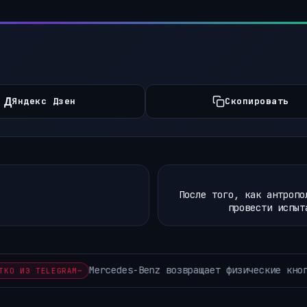
Д
Яндекс Дзен
Скопировать
После того, как антропо
провести испыт
ские кнопки в свои автомобили В компании наконец…