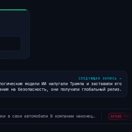
СЛЕДУЮЩАЯ ЗАПИСЬ
→
логические модели ИИ напугали Трампа и заставили его
ания на безопасность, они получили глобальный релиз.
Москва тестирует ИИ-п
АРХИВ РУБРИКИ ~КОРОТКО ИЗ TELEGRAM~