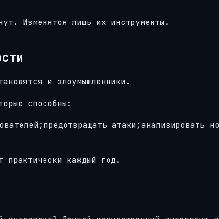
нут. Изменятся лишь их инструменты.
ости
тановятся и злоумышленники.
торые способны:
ователей;предотвращать атаки;анализировать н
т практически каждый год.