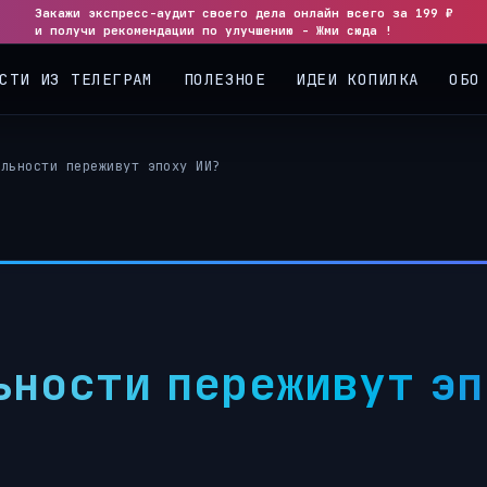
Закажи экспресс-аудит своего дела онлайн всего за 199 ₽
◀
▶
и получи рекомендации по улучшению - Жми сюда !
СТИ ИЗ ТЕЛЕГРАМ
ПОЛЕЗНОЕ
ИДЕИ КОПИЛКА
ОБО
альности переживут эпоху ИИ?
ьности переживут эп