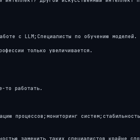
й интеллект? Другой искусственный интеллект п
аботе с LLM;Специалисты по обучению моделей.
рофессии только увеличивается.
е-то работать.
ацию процессов;мониторинг систем;стабильност
ностью заменить таких специалистов крайне сло