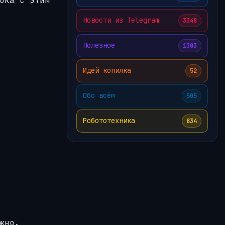
ока с этим
Новости из Telegram
3348
Полезное
1303
Идей копилка
52
Обо всём
505
Робототехника
834
ь
жно.