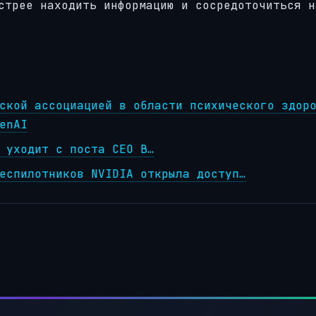
стрее находить информацию и сосредоточиться н
ской ассоциацией в области психического здор
enAI
 уходит с поста CEO В…
еспилотников NVIDIA открыла доступ…