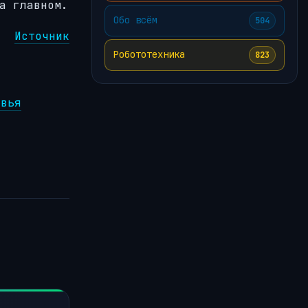
а главном.
Обо всём
504
Источник
Робототехника
823
овья