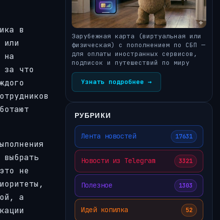
ика в
Зарубежная карта (виртуальная или
 или
физическая) с пополнением по СБП —
для оплаты иностранных сервисов,
 на
подписок и путешествий по миру
 за что
Узнать подробнее →
ждого
отрудников
ботают
РУБРИКИ
Лента новостей
17631
ыполнения
 выбрать
Новости из Telegram
3321
это не
иоритеты,
Полезное
1303
ой, а
Идей копилка
кации
52