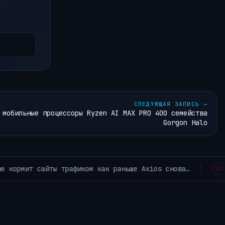
СЛЕДУЮЩАЯ ЗАПИСЬ
→
 мобильные процессоры Ryzen AI MAX PRO 400 семейства
Gorgon Halo
ИИ уже стал нормой в 
АРХИВ РУБРИКИ ~КОРОТКО ИЗ TELEGRAM~