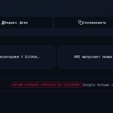
Д
Яндекс Дзен
Скопировать
позиториев У GitHub…
AMD выпускает новые
е не кормит сайты трафиком как раньше Axios снова…