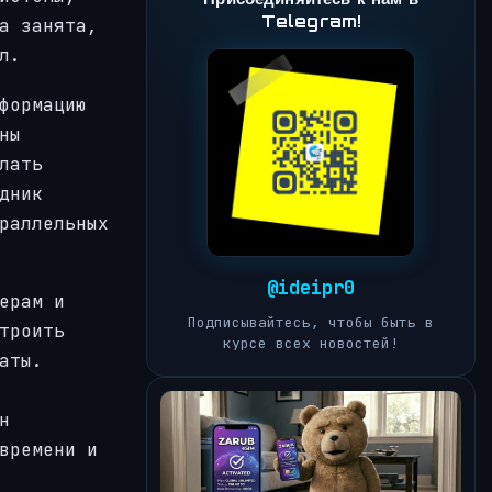
Telegram!
а занята,
л.
формацию
ны
лать
дник
раллельных
@ideipr0
ерам и
Подписывайтесь, чтобы быть в
троить
курсе всех новостей!
аты.
н
времени и