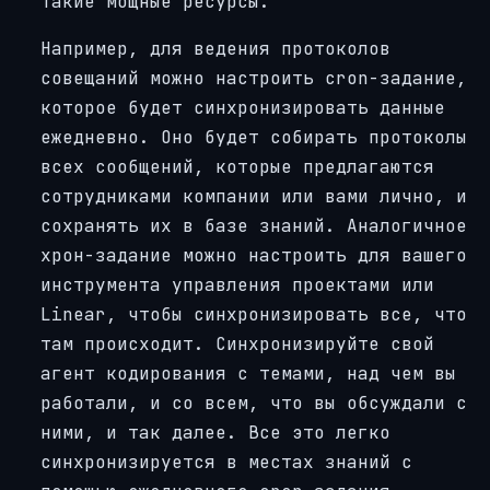
такие мощные ресурсы.
Например, для ведения протоколов
совещаний можно настроить cron-задание,
которое будет синхронизировать данные
ежедневно. Оно будет собирать протоколы
всех сообщений, которые предлагаются
сотрудниками компании или вами лично, и
сохранять их в базе знаний. Аналогичное
хрон-задание можно настроить для вашего
инструмента управления проектами или
Linear, чтобы синхронизировать все, что
там происходит. Синхронизируйте свой
агент кодирования с темами, над чем вы
работали, и со всем, что вы обсуждали с
ними, и так далее. Все это легко
синхронизируется в местах знаний с