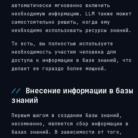
автоматически мгновенно включить
необходимую информацию. LLM также может
самостоятельно решить, когда ему
необходимо использовать ресурсы знаний.
То есть, вы полностью используете
необходимость участия человека для
доступа к информации в базе знаний, что
делает ее гораздо более мощной.
Внесение информации в базы
знаний
Первым шагом в создании базы знаний,
несомненно, является сбор информации в
базах знаний. В зависимости от того,