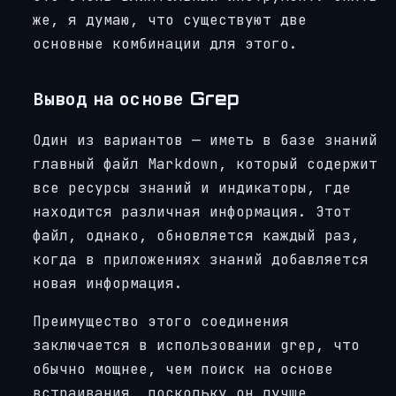
же, я думаю, что существуют две
основные комбинации для этого.
Вывод на основе Grep
Один из вариантов — иметь в базе знаний
главный файл Markdown, который содержит
все ресурсы знаний и индикаторы, где
находится различная информация. Этот
файл, однако, обновляется каждый раз,
когда в приложениях знаний добавляется
новая информация.
Преимущество этого соединения
заключается в использовании grep, что
обычно мощнее, чем поиск на основе
встраивания, поскольку он лучше