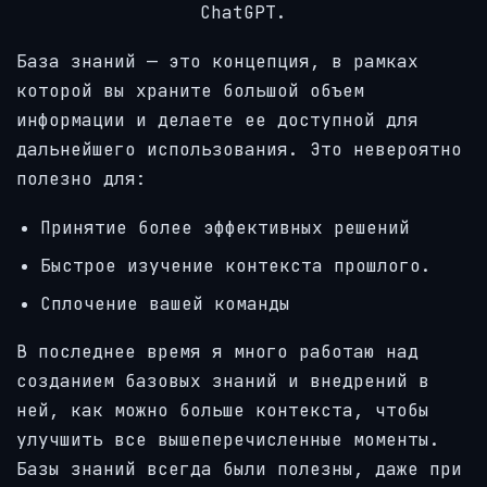
ChatGPT.
База знаний — это концепция, в рамках
которой вы храните большой объем
информации и делаете ее доступной для
дальнейшего использования. Это невероятно
полезно для:
Принятие более эффективных решений
Быстрое изучение контекста прошлого.
Сплочение вашей команды
В последнее время я много работаю над
созданием базовых знаний и внедрений в
ней, как можно больше контекста, чтобы
улучшить все вышеперечисленные моменты.
Базы знаний всегда были полезны, даже при