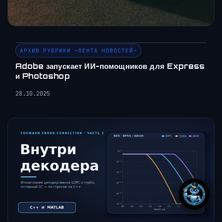
АРХИВ РУБРИКИ ~ЛЕНТА НОВОСТЕЙ~
Adobe запускает ИИ-помощников для Express
и Photoshop
28.10.2025