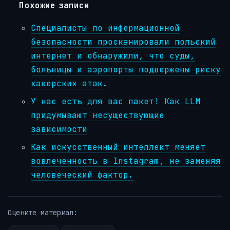
Похожие записи
Специалисты по информационной
безопасности просканировали польский
интернет и обнаружили, что суды,
больницы и аэропорты подвержены риску
хакерских атак.
У нас есть для вас пакет! Как LLM
придумывают несуществующие
зависимости
Как искусственный интеллект меняет
вовлеченность в Instagram, не заменяя
человеческий фактор.
Оцените материал: