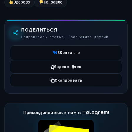
Здорово
Не зашло
ПОДЕЛИТЬСЯ
Понравилась статья? Расскажите другим
ВКонтакте
Д
Яндекс Дзен
Скопировать
Присоединяйтесь к нам в Telegram!