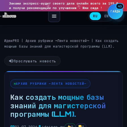
Закажи экспресс-аудит своего дела онлайн всего за 199 ₽
◀
▶
43
и получи рекомендации по улучшению - Жми сюда !
ГАЙДЫ
RU
EN
ИдеиPRO
|
Архив рубрики ~Лента новостей~
|
Как создать
мощные базы знаний для магистерской программы (LLM).
Прослушать новость
АРХИВ РУБРИКИ ~ЛЕНТА НОВОСТЕЙ~
Как создать мощные базы
знаний для магистерской
программы (LLM).
02.07.2026
ideipro.ru