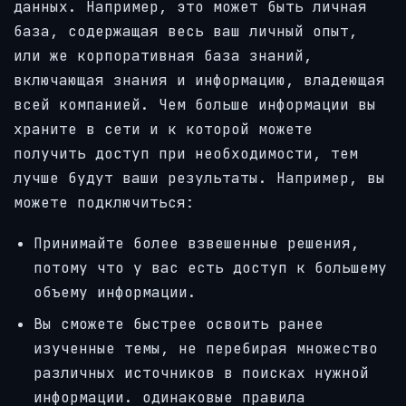
данных. Например, это может быть личная
база, содержащая весь ваш личный опыт,
или же корпоративная база знаний,
включающая знания и информацию, владеющая
всей компанией. Чем больше информации вы
храните в сети и к которой можете
получить доступ при необходимости, тем
лучше будут ваши результаты. Например, вы
можете подключиться:
Принимайте более взвешенные решения,
потому что у вас есть доступ к большему
объему информации.
Вы сможете быстрее освоить ранее
изученные темы, не перебирая множество
различных источников в поисках нужной
информации. одинаковые правила