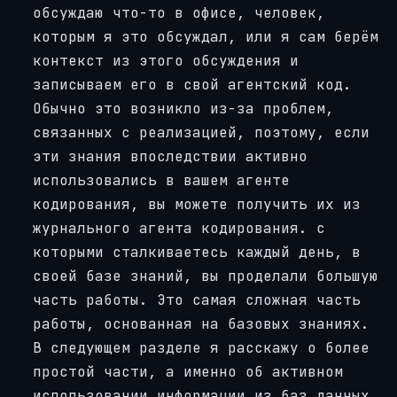
обсуждаю что-то в офисе, человек,
которым я это обсуждал, или я сам берём
контекст из этого обсуждения и
записываем его в свой агентский код.
Обычно это возникло из-за проблем,
связанных с реализацией, поэтому, если
эти знания впоследствии активно
использовались в вашем агенте
кодирования, вы можете получить их из
журнального агента кодирования. с
которыми сталкиваетесь каждый день, в
своей базе знаний, вы проделали большую
часть работы. Это самая сложная часть
работы, основанная на базовых знаниях.
В следующем разделе я расскажу о более
простой части, а именно об активном
использовании информации из баз данных