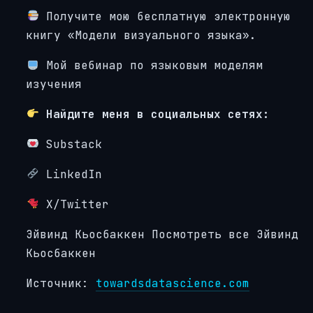
Получите мою бесплатную электронную
книгу «Модели визуального языка».
Мой вебинар по языковым моделям
изучения
Найдите меня в социальных сетях:
Substack
LinkedIn
X/Twitter
Эйвинд Кьосбаккен Посмотреть все Эйвинд
Кьосбаккен
Источник:
towardsdatascience.com