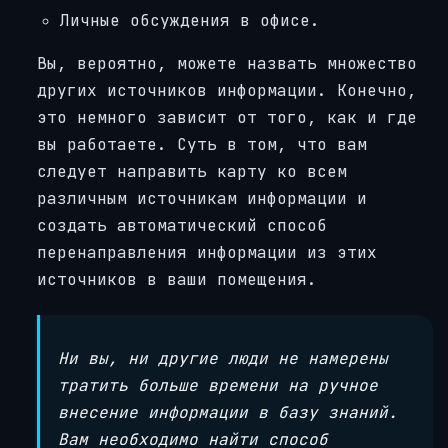
Личные обсуждения в офисе.
Вы, вероятно, можете назвать множество
других источников информации. Конечно,
это немного зависит от того, как и где
вы работаете. Суть в том, что вам
следует направить карту ко всем
различным источникам информации и
создать автоматический способ
перенаправления информации из этих
источников в ваши помещения.
Ни вы, ни другие люди не намерены
тратить больше времени на ручное
внесение информации в базу знаний.
Вам необходимо найти способ