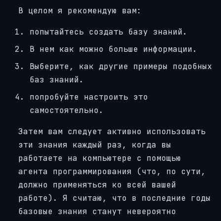
В целом я рекомендую вам:
попытайтесь создать базу знаний.
В нем как можно больше информации.
Выберите, как другие примеры подобных
баз знаний.
попробуйте настроить это
самостоятельно.
Затем вам следует активно использовать
эти знания каждый раз, когда вы
работаете на компьютере с помощью
агента программирования (что, по сути,
должно применяться ко всей вашей
работе). Я считаю, что в последние годы
базовые знания станут невероятно