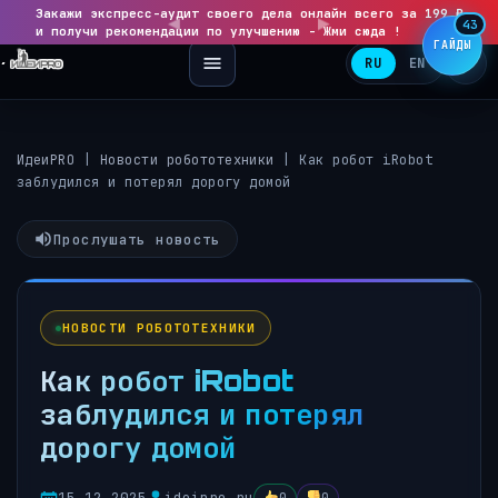
Закажи экспресс-аудит своего дела онлайн всего за 199 ₽
◀
▶
43
и получи рекомендации по улучшению - Жми сюда !
ГАЙДЫ
RU
EN
ИдеиPRO
|
Новости робототехники
|
Как робот iRobot
заблудился и потерял дорогу домой
Прослушать новость
НОВОСТИ РОБОТОТЕХНИКИ
Как робот iRobot
заблудился и потерял
дорогу домой
15.12.2025
ideipro.ru