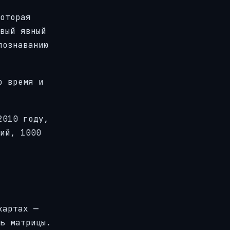
оторая
вый явный
познаванию
о время и
2010 году,
ий, 1000
картах —
ь матрицы.