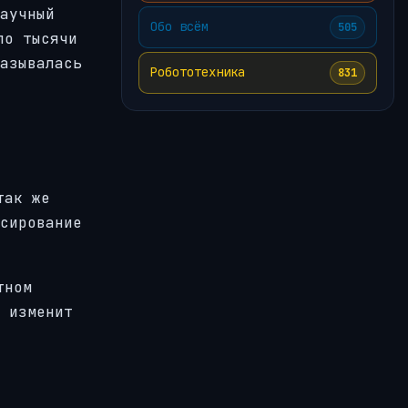
аучный
Обо всём
505
ло тысячи
азывалась
Робототехника
831
так же
сирование
тном
 изменит