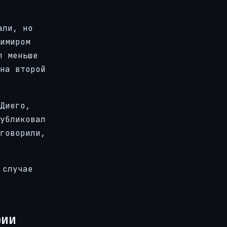
али, но
имиром
л меньше
на второй
Диего,
убликовал
говорили,
 случае
рии