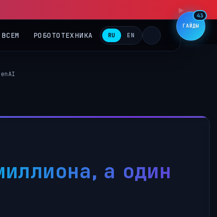
▶
43
ГАЙДЫ
 ВСЕМ
РОБОТОТЕХНИКА
RU
EN
penAI
миллиона, а один