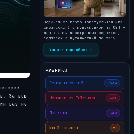
Зарубежная карта (виртуальная или
физическая) с пополнением по СБП —
для оплаты иностранных сервисов,
подписок и путешествий по миру
Узнать подробнее →
РУБРИКИ
Лента новостей
17654
тегорий
в. За всю
Новости из Telegram
3320
ин раз не
Полезное
1303
Идей копилка
52