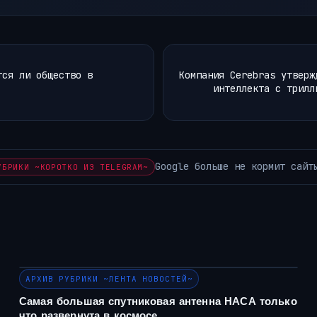
тся ли общество в
Компания Cerebras утверж
интеллекта с трилл
 раньше Axios снова…
АРХИВ РУБРИКИ ~КОРОТКО ИЗ TELEG
АРХИВ РУБРИКИ ~ЛЕНТА НОВОСТЕЙ~
Самая большая спутниковая антенна НАСА только
что развернута в космосе