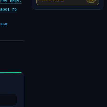
сему миру.
ларов по
овья