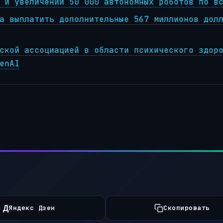
 и увеличении 50 000 автономных роботов по в
a выплатить дополнительные 567 миллионов дол
ской ассоциацией в области психического здор
enAI
Д
Яндекс Дзен
Скопировать