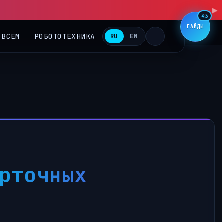
▶
43
ГАЙДЫ
 ВСЕМ
РОБОТОТЕХНИКА
RU
EN
арточных