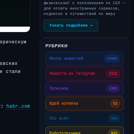
физическая) с пополнением по СБП —
для оплаты иностранных сервисов,
подписок и путешествий по миру
Узнать подробнее →
орическую
РУБРИКИ
Лента новостей
17633
овских
е стали
Новости из Telegram
3321
Полезное
1303
Идей копилка
52
к:
habr.com
Обо всём
504
Робототехника
823