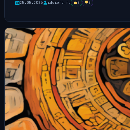
25.05.2026
ideipro.ru
0
0