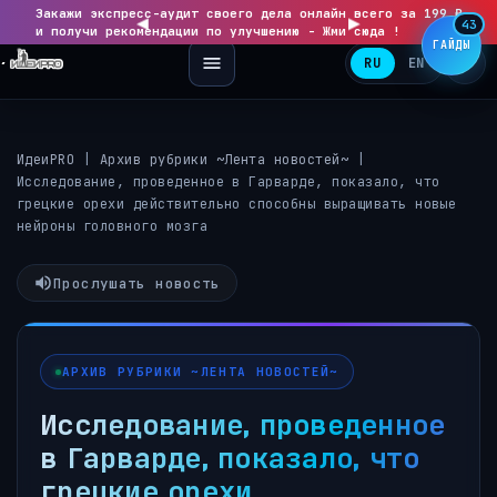
Закажи экспресс-аудит своего дела онлайн всего за 199 ₽
◀
▶
43
и получи рекомендации по улучшению - Жми сюда !
ГАЙДЫ
RU
EN
ИдеиPRO
|
Архив рубрики ~Лента новостей~
|
Исследование, проведенное в Гарварде, показало, что
грецкие орехи действительно способны выращивать новые
нейроны головного мозга
Прослушать новость
АРХИВ РУБРИКИ ~ЛЕНТА НОВОСТЕЙ~
Исследование, проведенное
в Гарварде, показало, что
грецкие орехи