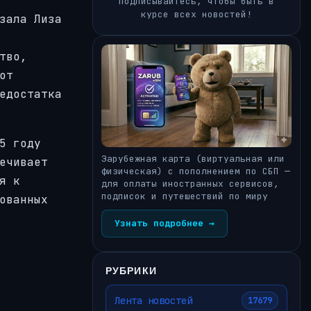
Подписывайтесь, чтобы быть в
курсе всех новостей!
зала Лиза
тво,
от
едостатка
5 году
Зарубежная карта (виртуальная или
ечивает
физическая) с пополнением по СБП —
я к
для оплаты иностранных сервисов,
подписок и путешествий по миру
ованных
Узнать подробнее →
РУБРИКИ
Лента новостей
17679