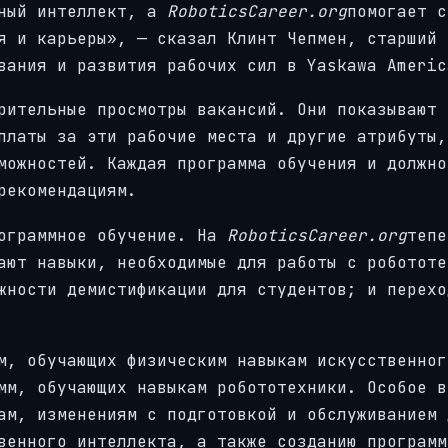
нный интеллект, а
RoboticsCareer.org
помогает с
я и карьеры», — сказал Клинт Чепмен, старший 
вания и развития рабочих сил в Yaskawa Americ
рительные просмотры вакансий. Они показывают 
платы за эти рабочие места и другие атрибуты,
можностей. Каждая программа обучения и должно
рекомендациям.
рограммное обучение. На
RoboticsCareer.org
тепе
ают навыки, необходимые для работы с робототе
жности демистификации для студентов; и перехо
м, обучающих физическим навыкам искусственног
мм, обучающих навыкам робототехники. Особое в
ам, изменениям с подготовкой и обслуживанием 
венного интеллекта, а также созданию программ