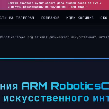
Закажи экспресс-аудит своего дела онлайн всего за 199 ₽
◀
▶
и получи рекомендации по улучшению - Жми сюда !
СТИ ИЗ ТЕЛЕГРАМ
ПОЛЕЗНОЕ
ИДЕИ КОПИЛКА
ОБО
 RoboticsCareer.org за счет физического искусственного интел
ения ARM RoboticsC
 искусственного ин