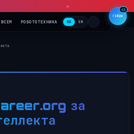
43
ГАЙДЫ
 ВСЕМ
РОБОТОТЕХНИКА
RU
EN
лекта
areer.org за
теллекта