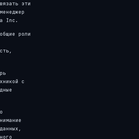
вязать эти
менеджер
a Inc.
общие роли
сть,
рь
хникой с
дные
о
нимание
данных,
ного