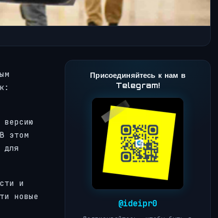
ым
Присоединяйтесь к нам в
Telegram!
к:
 версию
В этом
 для
сти и
ти новые
@ideipr0