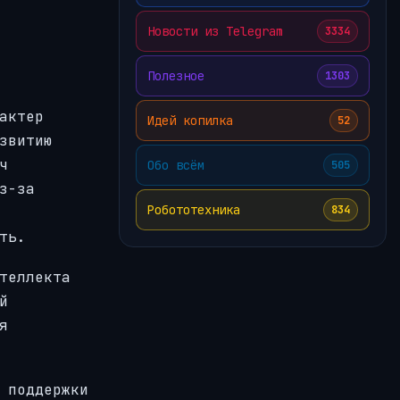
Новости из Telegram
3334
Полезное
1303
актер
Идей копилка
52
звитию
ч
Обо всём
505
з-за
Робототехника
834
ть.
теллекта
й
я
 поддержки