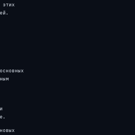
 этих
ей.
основных
ным
и
е.
новых