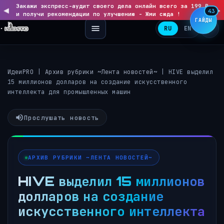
Закажи экспресс-аудит своего дела онлайн всего за 199 ₽
◀
▶
43
и получи рекомендации по улучшению - Жми сюда !
ГАЙДЫ
RU
EN
ИдеиPRO
|
Архив рубрики ~Лента новостей~
|
HIVE выделил
15 миллионов долларов на создание искусственного
интеллекта для промышленных машин
Прослушать новость
АРХИВ РУБРИКИ ~ЛЕНТА НОВОСТЕЙ~
HIVE выделил 15 миллионов
долларов на создание
искусственного интеллекта