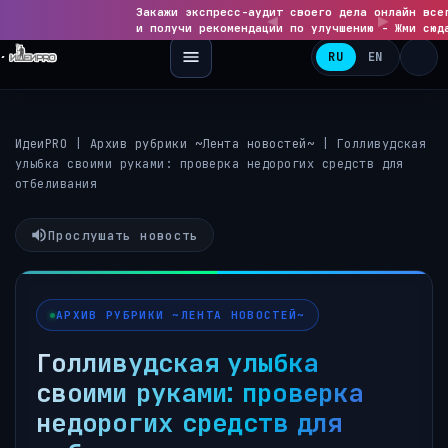
Закажи экспресс-аудит своего дела онлайн все
◀
и получи рекомендации по улучшению - Жми сюд
RU
EN
ИдеиPRO
|
Архив рубрики ~Лента новостей~
|
Голливудская
улыбка своими руками: проверка недорогих средств для
отбеливания
Прослушать новость
АРХИВ РУБРИКИ ~ЛЕНТА НОВОСТЕЙ~
Голливудская улыбка
своими руками: проверка
недорогих средств для