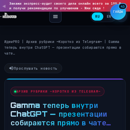
Закажи экспресс-аудит своего дела онлайн всего за 199 ₽
◀
▶
43
и получи рекомендации по улучшению - Жми сюда !
ГАЙДЫ
RU
EN
ИдеиPRO
|
Архив рубрики ~Коротко из Telegram~
|
Gamma
теперь внутри ChatGPT — презентации собираются прямо в
чате…
Прослушать новость
АРХИВ РУБРИКИ ~КОРОТКО ИЗ TELEGRAM~
Gamma теперь внутри
ChatGPT — презентации
собираются прямо в чате…