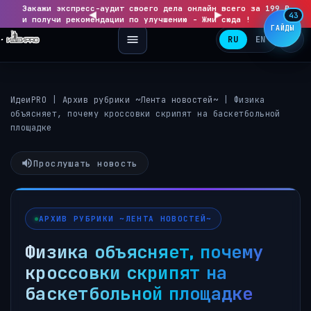
Закажи экспресс-аудит своего дела онлайн всего за 199 ₽
◀
▶
43
и получи рекомендации по улучшению - Жми сюда !
ГАЙДЫ
RU
EN
ИдеиPRO
|
Архив рубрики ~Лента новостей~
|
Физика
объясняет, почему кроссовки скрипят на баскетбольной
площадке
Прослушать новость
АРХИВ РУБРИКИ ~ЛЕНТА НОВОСТЕЙ~
Физика объясняет, почему
кроссовки скрипят на
баскетбольной площадке