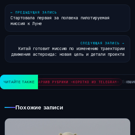
←
ПРЕДЫДУЩАЯ ЗАПИСЬ
Стартовала первая за полвека пилотируемая
миссия к Луне
СЛЕДУЮЩАЯ ЗАПИСЬ
→
Китай готовит миссию по изменению траектории
движения астероида: новая цель и детали проекта
Бывший
ЧИТАЙТЕ ТАКЖЕ
АРХИВ РУБРИКИ ~КОРОТКО ИЗ TELEGRAM~
Похожие записи