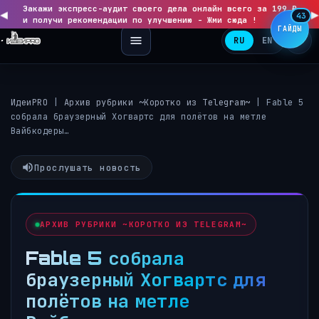
Закажи экспресс-аудит своего дела онлайн всего за 199 ₽
◀
▶
43
и получи рекомендации по улучшению - Жми сюда !
ГАЙДЫ
RU
EN
ИдеиPRO
|
Архив рубрики ~Коротко из Telegram~
|
Fable 5
собрала браузерный Хогвартс для полётов на метле
Вайбкодеры…
Прослушать новость
АРХИВ РУБРИКИ ~КОРОТКО ИЗ TELEGRAM~
Fable 5 собрала
браузерный Хогвартс для
полётов на метле