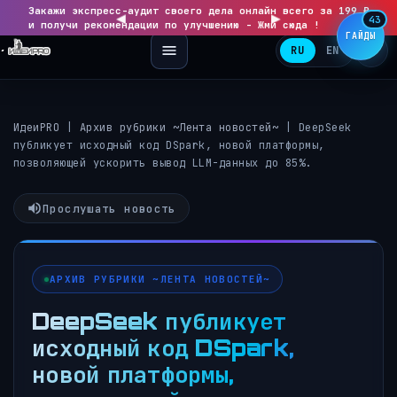
Закажи экспресс-аудит своего дела онлайн всего за 199 ₽
◀
▶
43
и получи рекомендации по улучшению - Жми сюда !
ГАЙДЫ
RU
EN
ИдеиPRO
|
Архив рубрики ~Лента новостей~
|
DeepSeek
публикует исходный код DSpark, новой платформы,
позволяющей ускорить вывод LLM-данных до 85%.
Прослушать новость
АРХИВ РУБРИКИ ~ЛЕНТА НОВОСТЕЙ~
DeepSeek публикует
исходный код DSpark,
новой платформы,