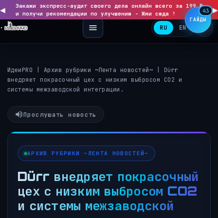
Закажи экспресс-аудит своего дела онлайн всего за 199 ₽
◀
▶
43
и получи рекомендации по улучшению - Жми сюда !
ГАЙДЫ
RU
EN
ИдеиPRO
|
Архив рубрики ~Лента новостей~
|
Dürr
внедряет покрасочный цех с низким выбросом CO2 и
системы межзаводской интеграции.
Прослушать новость
АРХИВ РУБРИКИ ~ЛЕНТА НОВОСТЕЙ~
Dürr внедряет покрасочный
цех с низким выбросом CO2
и системы межзаводской