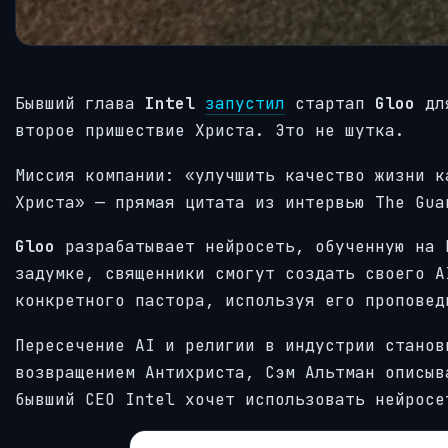
Бывший глава
Intel
запустил
стартап
Gloo
для
второе пришествие Христа. Это не шутка.
Миссия компании: «улучшить качество жизни к
Христа» — прямая цитата из интервью The Gua
Gloo
разрабатывает нейросеть, обученную на 
задумке, священники смогут создать своего A
конкретного пастора, используя его проповеди и учения.​​
Пересечение AI и религии в индустрии станов
возвращением Антихриста, Сэм Альтман описыв
бывший CEO Intel хочет использовать нейросе