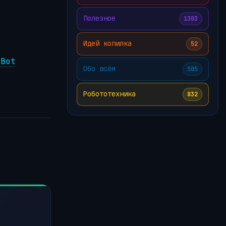
Полезное
1303
Идей копилка
52
aBot
Обо всём
505
Робототехника
832