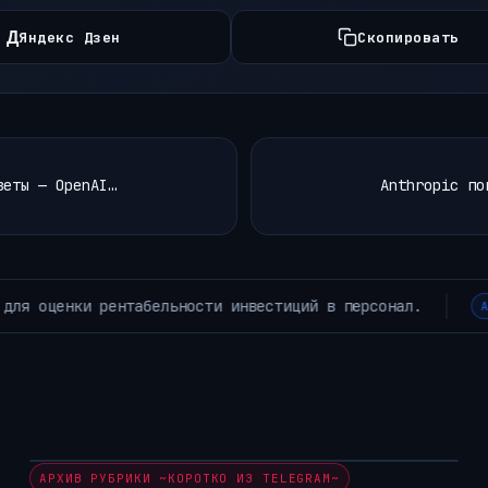
Д
Яндекс Дзен
Скопировать
веты — OpenAI…
Anthropic по
и зачем ускоряют LLM
АРХИВ РУБРИКИ ~ЛЕНТА НОВОСТЕЙ~
АРХИВ РУБРИКИ ~КОРОТКО ИЗ TELEGRAM~