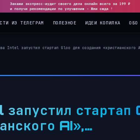
Закажи экспресс-аудит своего дела онлайн всего за 199 ₽
и получи рекомендации по улучшению - Жми сюда !
СТИ ИЗ ТЕЛЕГРАМ
ПОЛЕЗНОЕ
ИДЕИ КОПИЛКА
ОБО
ава Intel запустил стартап Gloo для создания «христианского 
el запустил стартап 
анского AI»,…