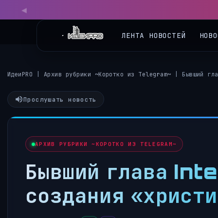
◀
ЛЕНТА НОВОСТЕЙ
НОВО
ИдеиPRO
|
Архив рубрики ~Коротко из Telegram~
|
Бывший гл
Прослушать новость
АРХИВ РУБРИКИ ~КОРОТКО ИЗ TELEGRAM~
Бывший глава Int
создания «христи