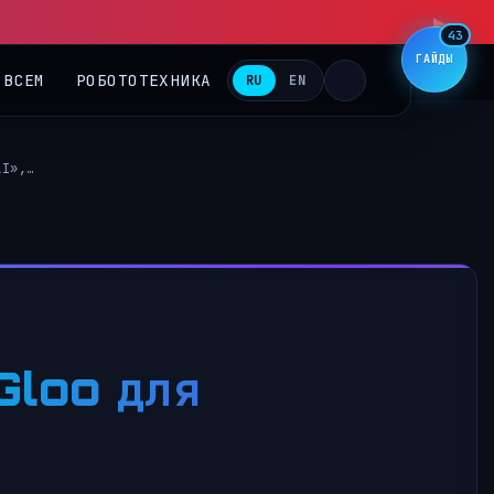
▶
43
ГАЙДЫ
 ВСЕМ
РОБОТОТЕХНИКА
RU
EN
AI»,…
Gloo для