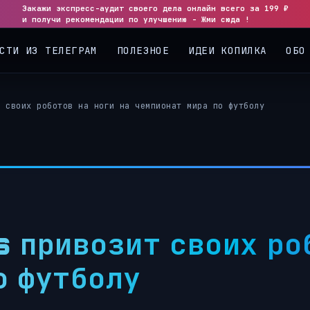
Закажи экспресс-аудит своего дела онлайн всего за 199 ₽
◀
▶
и получи рекомендации по улучшению - Жми сюда !
СТИ ИЗ ТЕЛЕГРАМ
ПОЛЕЗНОЕ
ИДЕИ КОПИЛКА
ОБО
т своих роботов на ноги на чемпионат мира по футболу
привозит своих роб
о футболу