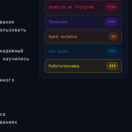
Новости из Telegram
3296
вание
Полезное
1303
ользовать
Идей копилка
52
надежный
Обо всём
503
 научились
Робототехника
819
нного
са
ваниях