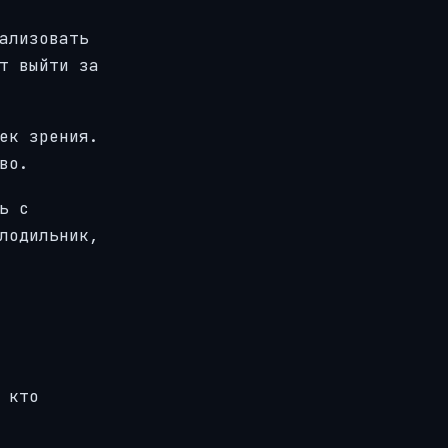
ализовать
т выйти за
ек зрения.
во.
ь с
лодильник,
 кто