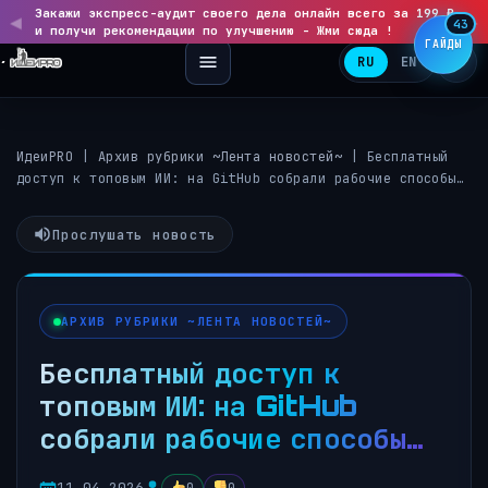
Закажи экспресс-аудит своего дела онлайн всего за 199 ₽
◀
▶
43
и получи рекомендации по улучшению - Жми сюда !
ГАЙДЫ
RU
EN
ИдеиPRO
|
Архив рубрики ~Лента новостей~
|
Бесплатный
доступ к топовым ИИ: на GitHub собрали рабочие способы…
Прослушать новость
АРХИВ РУБРИКИ ~ЛЕНТА НОВОСТЕЙ~
Бесплатный доступ к
топовым ИИ: на GitHub
собрали рабочие способы…
11.04.2026