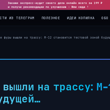
Закажи экспресс-аудит своего дела онлайн всего за 199 ₽
◀
▶
и получи рекомендации по улучшению - Жми сюда !
СТИ ИЗ ТЕЛЕГРАМ
ПОЛЕЗНОЕ
ИДЕИ КОПИЛКА
ОБО
ые фуры вышли на трассу: М-12 становится тестовой зоной буду
 вышли на трассу: М
удущей…