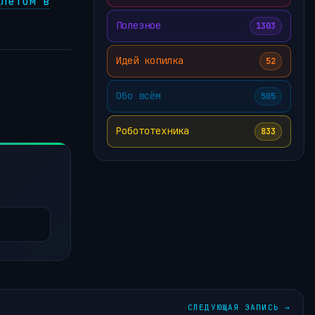
олетом в
Полезное
1303
Идей копилка
52
Обо всём
505
Робототехника
833
СЛЕДУЮЩАЯ ЗАПИСЬ
→