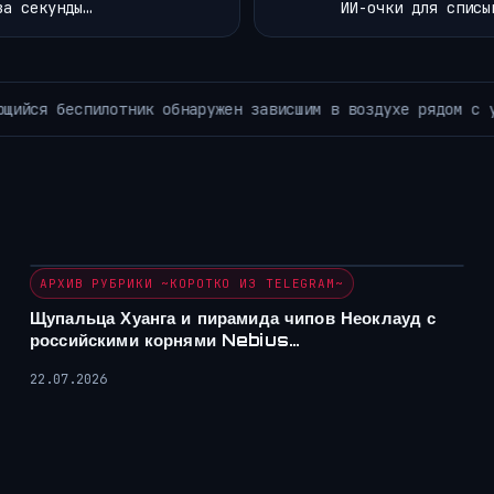
за секунды…
ИИ-очки для списы
вым самолетом в немецком аэропорту.
АРХИВ РУБРИКИ ~
АРХИВ РУБРИКИ ~КОРОТКО ИЗ TELEGRAM~
Щупальца Хуанга и пирамида чипов Неоклауд с
российскими корнями Nebius…
22.07.2026