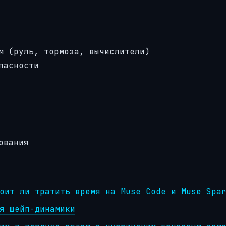
м (руль, тормоза, вычислители)
пасности
ования
оит ли тратить время на Muse Code и Muse Spa
я шейп-динамики