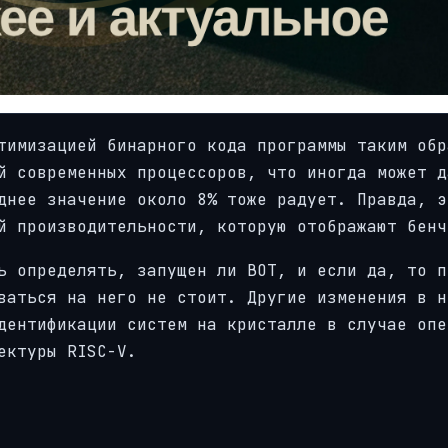
тимизацией бинарного кода программы таким обр
й современных процессоров, что иногда может д
днее значение около 8% тоже радует. Правда, э
й производительности, которую отображают бенч
ь определять, запущен ли BOT, и если да, то п
ваться на него не стоит. Другие изменения в н
дентификации систем на кристалле в случае опе
ектуры RISC-V.