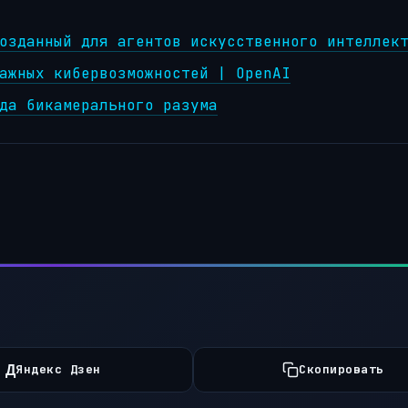
озданный для агентов искусственного интеллек
ажных кибервозможностей | OpenAI
да бикамерального разума
Д
Яндекс Дзен
Скопировать