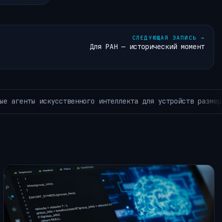
СЛЕДУЮЩАЯ ЗАПИСЬ
→
Для РАН — исторический момент
spberry Pi.
В De
АРХИВ РУБРИКИ ~КОРОТКО ИЗ TELEGRAM~