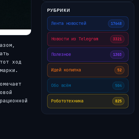
РУБРИКИ
Лента новостей
17648
Новости из Telegram
3321
азом,
ать
Полезное
1303
тот ход
марки.
Идей копилка
52
омечает
Обо всём
504
овой
рационной
Робототехника
825