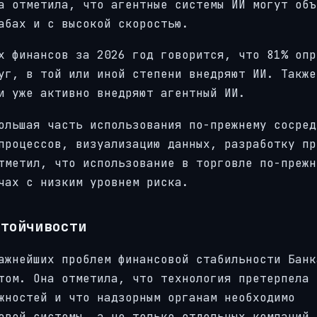
а отметила, что агентные системы ИИ могут объ
абах и с высокой скоростью.
х финансов за 2026 год говорится, что 81% опр
уг, в той или иной степени внедряют ИИ. Также
и уже активно внедряют агентный ИИ.
ольшая часть использования по-прежнему сосред
процессов, визуализацию данных, разработку пр
тметил, что использование в торговле по-прежн
чах с низким уровнем риска.
стойчивости
ажнейших проблем финансовой стабильности Банк
том. Она отметила, что технология претерпела
жностей и что надзорным органам необходимо
овой системы, а не только отдельных компаний.