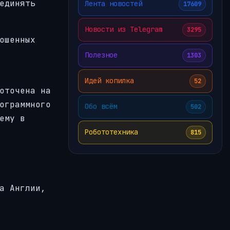
единять
Лента новостей
17609
Новости из Telegram
3295
ошенных
Полезное
1303
Идей копилка
52
оточена на
ограммного
Обо всём
502
ему в
Робототехника
815
а Англии,