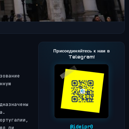
Присоединяйтесь к нам в
Telegram!
зование
нную
дназначены
а.
ортугалии,
@ideipr0
яд ли