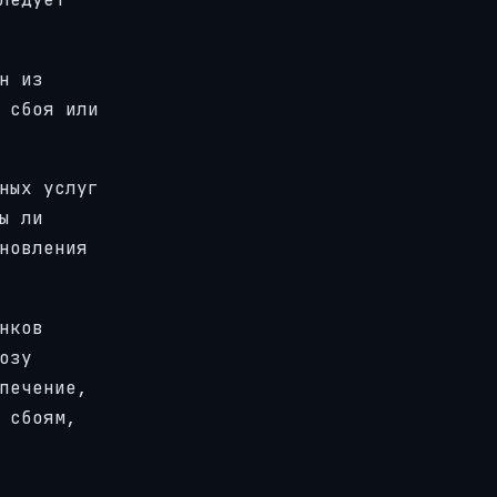
н из
 сбоя или
ных услуг
ы ли
новления
нков
озу
печение,
 сбоям,