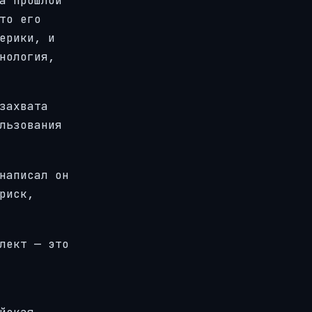
а прошлой
то его
ерики, и
нология,
захвата
льзования
написал он
риск,
лект — это