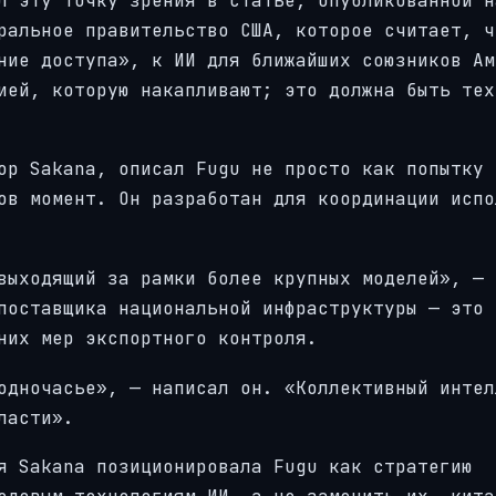
л эту точку зрения в статье, опубликованной н
ральное правительство США, которое считает, ч
ние доступа», к ИИ для ближайших союзников Ам
ией, которую накапливают; это должна быть тех
ор Sakana, описал Fugu не просто как попытку 
ов момент. Он разработан для координации испо
выходящий за рамки более крупных моделей», — 
поставщика национальной инфраструктуры — это 
них мер экспортного контроля.
одночасье», — написал он. «Коллективный интел
ласти».
я Sakana позиционировала Fugu как стратегию