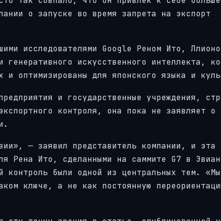
сто так совпало, что он привлек к себе больше
пании о запуске во время запрета на экспорт
шими исследователями Google Реном Ито, Ллионо
и генеративного искусственного интеллекта, ко
х и оптимизированы для японского языка и куль
предприятия и государственные учреждения, стр
экспортного контроля, она пока не заявляет о 
и.
зии», — заявил представитель компании, и эта 
ля Рена Ито, сделанными на саммите G7 в Эвиан
й контроль были одной из центральных тем. «Мы
аком ключе, а не как постоянную переориентаци