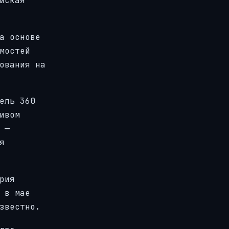
йская
а основе
мостей
ования на
ель 360
ивом
 —
я
рия
 в мае
звестно.