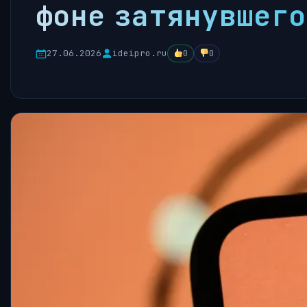
фоне затянувшего
27.06.2026
ideipro.ru
0
0