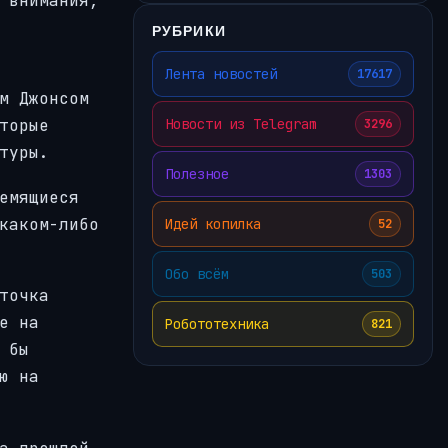
 внимания,
РУБРИКИ
Лента новостей
17617
м Джонсом
Новости из Telegram
торые
3296
туры.
Полезное
1303
емящиеся
каком-либо
Идей копилка
52
Обо всём
503
точка
е на
Робототехника
821
 бы
ю на