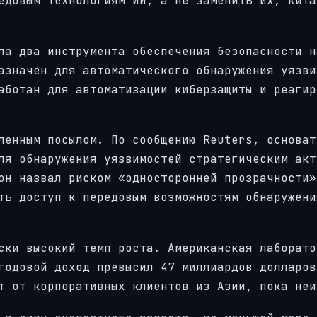
едовым технологиям ИИ, а не заменить их, кита
ла два инструмента обеспечения безопасности н
азначен для автоматического обнаружения уязви
аботан для автоматизации киберзащиты и реагир
ленным посылом. По сообщению Reuters, основат
ля обнаружения уязвимостей стратегическим акт
он назвал риском «односторонней прозрачности»
ть доступ к передовым возможностям обнаружени
ски высокий темп роста. Американская лаборато
годовой доход превысил 47 миллиардов долларов
т от корпоративных клиентов из Азии, пока неи