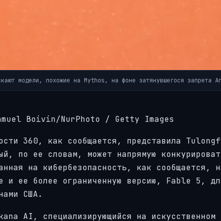
скают модели, похожие на Mythos, на фоне затянувшегося запрета A
muel Boivin/NurPhoto / Getty Images
ости 360, как сообщается, представила Tulongf
ый, по ее словам, может напрямую конкурироват
анная на кибербезопасность, как сообщается, н
е и ее более ограниченную версию, Fable 5, дл
нами США.
kana AI, специализирующийся на искусственном