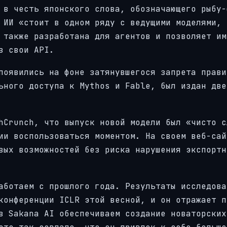
 в честь японского слова, обозначающего рыбу-
 ИИ «стоит в одном ряду с ведущими моделями, 
 также разработана для агентов и позволяет им
з свои API.
появились на фоне затянувшегося запрета прави
ьного доступа к Mythos и Fable, был издан две
hCrunch, что выпуск новой модели был «чисто с
ии воспользоваться моментом. На своем веб-сай
вых возможностей без риска нарушения экспортн
аботаем с прошлого года. Результаты исследова
конференции ICLR этой весной, и он отражает п
в Sakana AI обеспечиваем создание новаторских