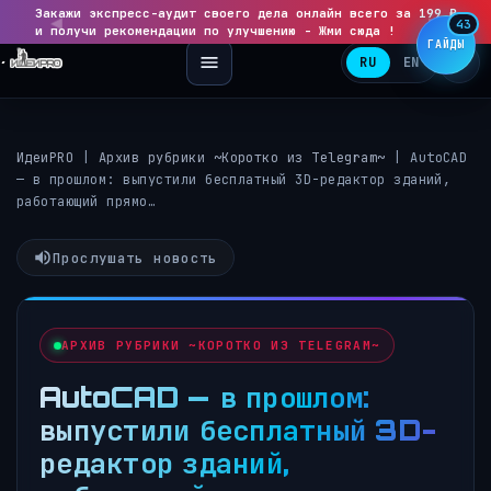
Закажи экспресс-аудит своего дела онлайн всего за 199 ₽
◀
▶
43
и получи рекомендации по улучшению - Жми сюда !
ГАЙДЫ
RU
EN
ИдеиPRO
|
Архив рубрики ~Коротко из Telegram~
|
AutoCAD
— в прошлом: выпустили бесплатный 3D-редактор зданий,
работающий прямо…
Прослушать новость
АРХИВ РУБРИКИ ~КОРОТКО ИЗ TELEGRAM~
AutoCAD — в прошлом:
выпустили бесплатный 3D-
редактор зданий,