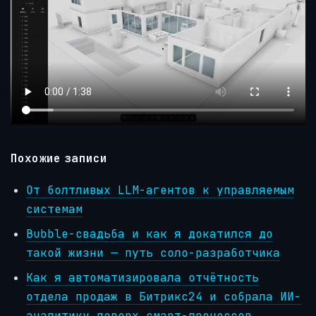
Похожие записи
От болтливых LLM-агентов к управляемым
системам
Bubble-свадьба и как я докатился до
такой жизни — путь соло-разработчика
Как я автоматизировала отчётность
отдела продаж в Битрикс24 и собрала ИИ-
аналитику поверх смарт-процессов