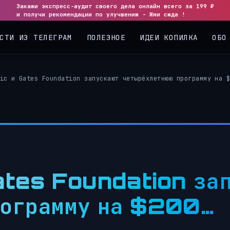
Закажи экспресс-аудит своего дела онлайн всего за 199 ₽
и получи рекомендации по улучшению - Жми сюда !
СТИ ИЗ ТЕЛЕГРАМ
ПОЛЕЗНОЕ
ИДЕИ КОПИЛКА
ОБО
ic и Gates Foundation запускают четырёхлетнюю программу на $
ates Foundation за
рограмму на $200…