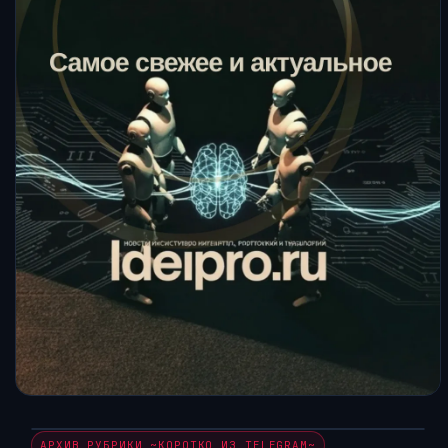
АРХИВ РУБРИКИ ~КОРОТКО ИЗ TELEGRAM~