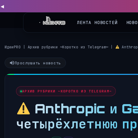
◀
ЛЕНТА НОВОСТЕЙ
НОВО
ИдеиPRO
|
Архив рубрики ~Коротко из Telegram~
|
Anthrop
Прослушать новость
АРХИВ РУБРИКИ ~КОРОТКО ИЗ TELEGRAM~
Anthropic и G
четырёхлетнюю п