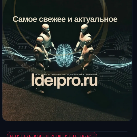
АРХИВ РУБРИКИ ~КОРОТКО ИЗ TELEGRAM~