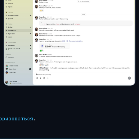
оризоваться
.