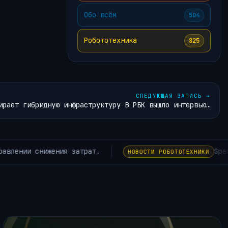
Обо всём
504
Робототехника
825
СЛЕДУЮЩАЯ ЗАПИСЬ
→
рает гибридную инфраструктуру В РБК вышло интервью…
овать $16,8 млрд в проект по производству чипов Terafab 