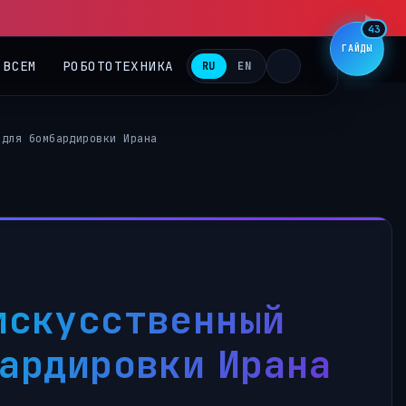
▶
43
ГАЙДЫ
 ВСЕМ
РОБОТОТЕХНИКА
RU
EN
 для бомбардировки Ирана
искусственный
бардировки Ирана