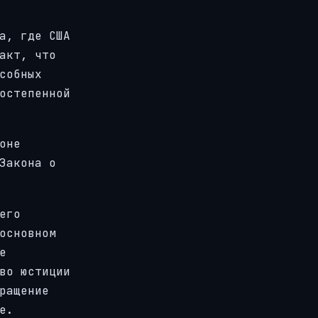
а, где США
акт, что
собных
остепенной
оне
Закона о
его
основном
е
во юстиции
ращение
е.