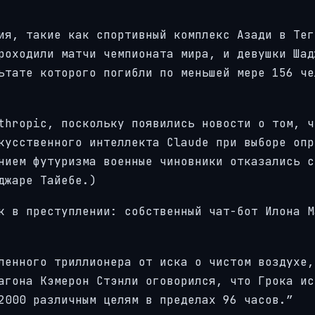
ия, такие как спортивный комплекс Азади в Тег
роходили матчи чемпионата мира, и девушки Шад
ьтате которого погибли по меньшей мере 156 че
thropic, поскольку появились новости о том, ч
кусственного интеллекта Claude при выборе опр
нием футуризма военные чиновники отказались с
джаре Тайебе.)
к в преступлении: собственный чат-бот Илона М
ленного триллионера от иска о чистом воздухе,
агона Кэмерон Стэнли оговорился, что Грока ис
2000 различным целям в пределах 96 часов.”