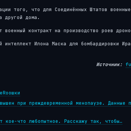
ации того, что для Соединённых Штатов военные
а другой дома.
т военный контракт на производство роев дроно
й интеллект Илона Маска для бомбардировки Ира
Источник:
f
еRooшки
вышен при преждевременной менопаузе. Данные 
т кое-что любопытное. Расскажу так, чтобы…