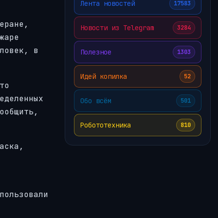
Лента новостей
17583
еране,
Новости из Telegram
3284
жаре
ловек, в
Полезное
1303
Идей копилка
52
то
еделенных
Обо всём
501
ообщить,
Робототехника
810
аска,
пользовали