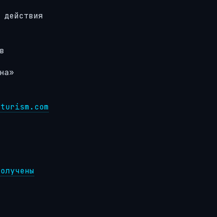
 действия
в
на»
uturism.com
получены