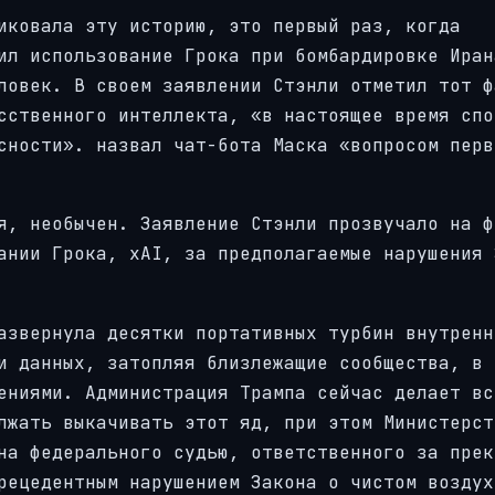
иковала эту историю, это первый раз, когда
ил использование Грока при бомбардировке Иран
ловек. В своем заявлении Стэнли отметил тот ф
сственного интеллекта, «в настоящее время спо
сности». назвал чат-бота Маска «вопросом перв
я, необычен. Заявление Стэнли прозвучало на ф
ании Грока, xAI, за предполагаемые нарушения 
азвернула десятки портативных турбин внутренн
и данных, затопляя близлежащие сообщества, в 
ениями. Администрация Трампа сейчас делает вс
лжать выкачивать этот яд, при этом Министерст
на федерального судью, ответственного за прек
рецедентным нарушением Закона о чистом воздух