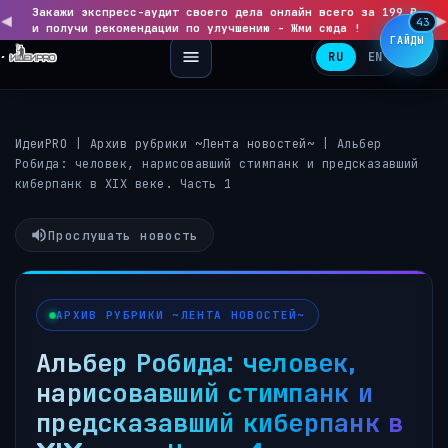
Закажи экспресс-аудит своего дела онлайн всего за 199 ₽
◀
▶
43
и получи рекомендации по улучшению - Жми сюда !
ГАЙДЫ
RU
EN
ИдеиPRO
|
Архив рубрики ~Лента новостей~
|
Альбер
Робида: человек, нарисовавший стимпанк и предсказавший
киберпанк в XIX веке. Часть 1
Прослушать новость
АРХИВ РУБРИКИ ~ЛЕНТА НОВОСТЕЙ~
Альбер Робида: человек,
нарисовавший стимпанк и
предсказавший киберпанк в