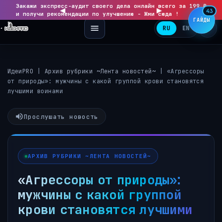
Закажи экспресс-аудит своего дела онлайн всего за 199 ₽
◀
▶
43
и получи рекомендации по улучшению - Жми сюда !
ГАЙДЫ
RU
EN
ИдеиPRO
|
Архив рубрики ~Лента новостей~
|
«Агрессоры
от природы»: мужчины с какой группой крови становятся
лучшими воинами
Прослушать новость
АРХИВ РУБРИКИ ~ЛЕНТА НОВОСТЕЙ~
«Агрессоры от природы»:
мужчины с какой группой
крови становятся лучшими