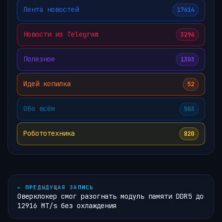
Лента новостей
17614
Новости из Telegram
3296
Полезное
1303
Идей копилка
52
Обо всём
503
Робототехника
820
←
ПРЕДЫДУЩАЯ ЗАПИСЬ
Оверклокер смог разогнать модуль памяти DDR5 до
12916 MT/s без охлаждения