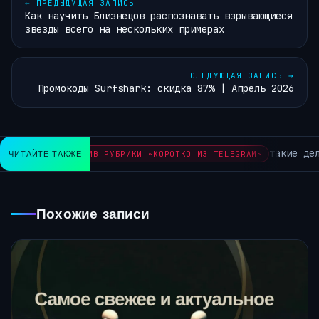
←
ПРЕДЫДУЩАЯ ЗАПИСЬ
Как научить Близнецов распознавать взрывающиеся
звезды всего на нескольких примерах
СЛЕДУЮЩАЯ ЗАПИСЬ
→
Промокоды Surfshark: скидка 87% | Апрель 2026
такие дела
ЧИТАЙТЕ ТАКЖЕ
АРХИВ РУБРИКИ ~КОРОТКО ИЗ TELEGRAM~
Похожие записи