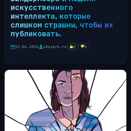
искусственного
интеллекта, которые
слишком страшны, чтобы их
публиковать.
11.04.2026
ideipro.ru
0
0