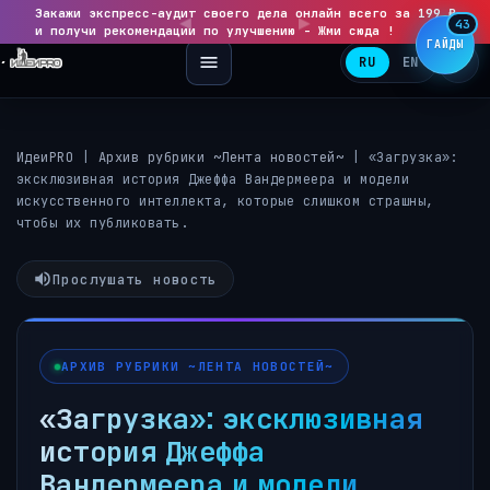
Закажи экспресс-аудит своего дела онлайн всего за 199 ₽
◀
▶
43
и получи рекомендации по улучшению - Жми сюда !
ГАЙДЫ
RU
EN
ИдеиPRO
|
Архив рубрики ~Лента новостей~
|
«Загрузка»:
эксклюзивная история Джеффа Вандермеера и модели
искусственного интеллекта, которые слишком страшны,
чтобы их публиковать.
Прослушать новость
АРХИВ РУБРИКИ ~ЛЕНТА НОВОСТЕЙ~
«Загрузка»: эксклюзивная
история Джеффа
Вандермеера и модели