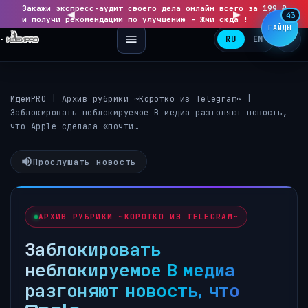
Закажи экспресс-аудит своего дела онлайн всего за 199 ₽
◀
▶
43
и получи рекомендации по улучшению - Жми сюда !
ГАЙДЫ
RU
EN
ИдеиPRO
|
Архив рубрики ~Коротко из Telegram~
|
Заблокировать неблокируемое В медиа разгоняют новость,
что Apple сделала «почти…
Прослушать новость
АРХИВ РУБРИКИ ~КОРОТКО ИЗ TELEGRAM~
Заблокировать
неблокируемое В медиа
разгоняют новость, что