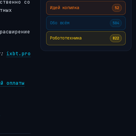
ственно со
Идей копилка
52
тных
Обо всём
504
расширение
Робототехника
822
к:
ixbt.pro
ой оплаты
о