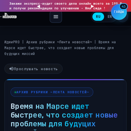
Закажи экспресс-аудит своего дела онлайн всего за 199 ₽
◀
▶
43
и получи рекомендации по улучшению - Жми сюда !
ГАЙДЫ
RU
EN
ИдеиPRO
|
Архив рубрики ~Лента новостей~
|
Время на
Марсе идет быстрее, что создает новые проблемы для
будущих миссий
Прослушать новость
АРХИВ РУБРИКИ ~ЛЕНТА НОВОСТЕЙ~
Время на Марсе идет
быстрее, что создает новые
проблемы для будущих