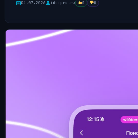
04.07.2026
ideipro.ru
0
0