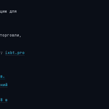
цию для
торговли,
к:
ixbt.pro
ов.
ений
.8 в