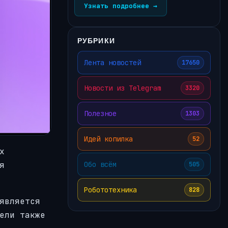
Узнать подробнее →
РУБРИКИ
Лента новостей
17650
Новости из Telegram
3320
Полезное
1303
Идей копилка
52
х
я
Обо всём
505
Робототехника
828
является
ели также