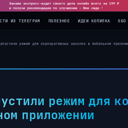
Закажи экспресс-аудит своего дела онлайн всего за 199 ₽
◀
▶
и получи рекомендации по улучшению - Жми сюда !
СТИ ИЗ ТЕЛЕГРАМ
ПОЛЕЗНОЕ
ИДЕИ КОПИЛКА
ОБО
запустили режим для корпоративных закупок в мобильном прилож
пустили режим для к
ном приложении