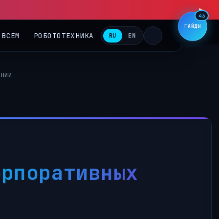
43
ГАЙДЫ
 ВСЕМ
РОБОТОТЕХНИКА
RU
EN
ении
орпоративных