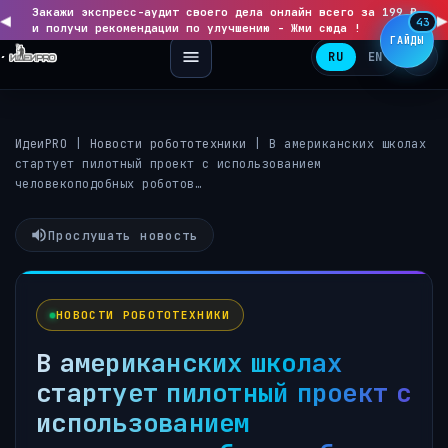
Закажи экспресс-аудит своего дела онлайн всего за 199 ₽
◀
▶
43
и получи рекомендации по улучшению - Жми сюда !
ГАЙДЫ
RU
EN
ИдеиPRO
|
Новости робототехники
|
В американских школах
стартует пилотный проект с использованием
человекоподобных роботов…
Прослушать новость
НОВОСТИ РОБОТОТЕХНИКИ
В американских школах
стартует пилотный проект с
использованием