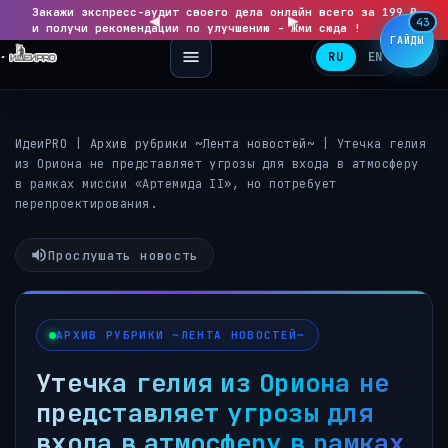
Закажи экспресс-аудит своего дела онлайн всего за 199 ₽
◀
▶
43
и получи рекомендации по улучшению - Жми сюда !
ГАЙДЫ
RU
EN
ИдеиPRO
|
Архив рубрики ~Лента новостей~
|
Утечка гелия
из Ориона не представляет угрозы для входа в атмосферу
в рамках миссии «Артемида II», но потребует
перепроектирования.
Прослушать новость
АРХИВ РУБРИКИ ~ЛЕНТА НОВОСТЕЙ~
Утечка гелия из Ориона не
представляет угрозы для
входа в атмосферу в рамках