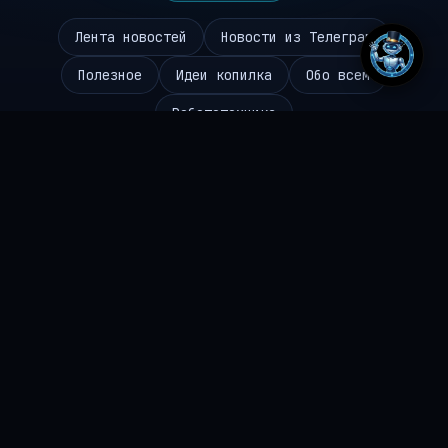
Лента новостей
Новости из Телеграм
Полезное
Идеи копилка
Обо всем
Робототехника
Чаиников Сергей Валерьевич
645310096494
ИНН
ideipro@mail.ru
EMAIL
+7 986 984 9672
ТЕЛЕФОН
РФ, Саратов, Одесская 11
АДРЕС
© 2026 ideipro.ru
~ Мы делаем мир лучше ~