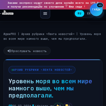
Закажи экспресс-аудит своего дела онлайн всего за 199 ₽
◀
▶
43
и получи рекомендации по улучшению - Жми сюда !
ГАЙДЫ
RU
EN
ИдеиPRO
|
Архив рубрики ~Лента новостей~
|
Уровень моря
во всем мире намного выше, чем мы предполагали.
Прослушать новость
АРХИВ РУБРИКИ ~ЛЕНТА НОВОСТЕЙ~
Уровень моря во всем мире
намного выше, чем мы
предполагали.
09.03.2026
ideipro.ru