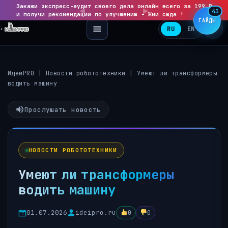
Закажи экспресс-аудит своего дела онлайн всего за 199 ₽
◀
▶
43
и получи рекомендации по улучшению - Жми сюда !
ГАЙДЫ
RU
EN
ИдеиPRO
|
Новости робототехники
|
Умеют ли трансформеры
водить машину
Прослушать новость
НОВОСТИ РОБОТОТЕХНИКИ
Умеют ли трансформеры
водить машину
01.07.2026
ideipro.ru
0
0