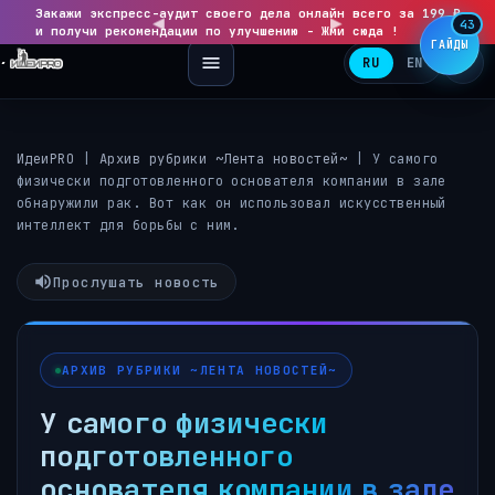
Закажи экспресс-аудит своего дела онлайн всего за 199 ₽
◀
▶
43
и получи рекомендации по улучшению - Жми сюда !
ГАЙДЫ
RU
EN
ИдеиPRO
|
Архив рубрики ~Лента новостей~
|
У самого
физически подготовленного основателя компании в зале
обнаружили рак. Вот как он использовал искусственный
интеллект для борьбы с ним.
Прослушать новость
АРХИВ РУБРИКИ ~ЛЕНТА НОВОСТЕЙ~
У самого физически
подготовленного
основателя компании в зале