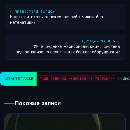
←
ПРЕДЫДУЩАЯ ЗАПИСЬ
Можно ли стать хорошим разработчиком без
математики?
СЛЕДУЮЩАЯ ЗАПИСЬ
→
ИИ в руднике «Комсомольский»: система
видеоанализа спасает конвейерное оборудование
Прикол
ЧИТАЙТЕ ТАКЖЕ
АРХИВ РУБРИКИ ~КОРОТКО ИЗ TELEGRAM~
Похожие записи