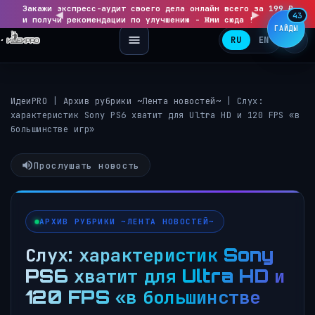
Закажи экспресс-аудит своего дела онлайн всего за 199 ₽
◀
▶
43
и получи рекомендации по улучшению - Жми сюда !
ГАЙДЫ
RU
EN
ИдеиPRO
|
Архив рубрики ~Лента новостей~
|
Слух:
характеристик Sony PS6 хватит для Ultra HD и 120 FPS «в
большинстве игр»
Прослушать новость
АРХИВ РУБРИКИ ~ЛЕНТА НОВОСТЕЙ~
Слух: характеристик Sony
PS6 хватит для Ultra HD и
120 FPS «в большинстве