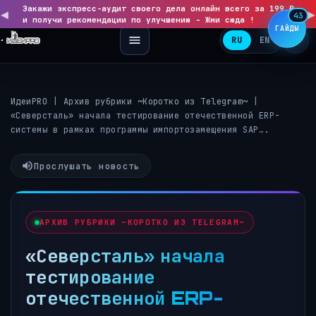
Закажи экспресс-аудит своего дела онлайн всего за 199 ₽
◀
▶
43
и получи рекомендации по улучшению - Жми сюда !
ГАЙДЫ
RU
EN
ИдеиPRO
|
Архив рубрики ~Коротко из Telegram~
|
«Северсталь» начала тестирование отечественной ERP-
системы в рамках программы импортозамещения SAP….
Прослушать новость
АРХИВ РУБРИКИ ~КОРОТКО ИЗ TELEGRAM~
«Северсталь» начала
тестирование
отечественной ERP-