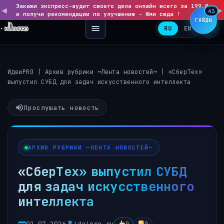
Закажи экспресс-аудит своего дела онлайн всего за 199 ₽
◀
▶
43
и получи рекомендации по улучшению - Жми сюда !
ГАЙДЫ
RU
EN
ИдеиPRO
|
Архив рубрики ~Лента новостей~
|
«СберТех»
выпустил СУБД для задач искусственного интеллекта
Прослушать новость
АРХИВ РУБРИКИ ~ЛЕНТА НОВОСТЕЙ~
«СберТех» выпустил СУБД
для задач искусственного
интеллекта
02.07.2026
ideipro.ru