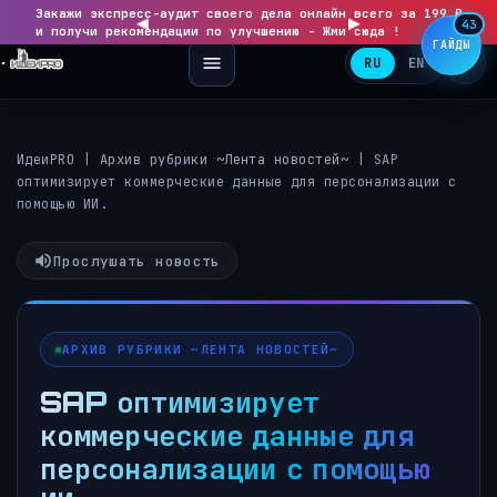
Закажи экспресс-аудит своего дела онлайн всего за 199 ₽
◀
▶
43
и получи рекомендации по улучшению - Жми сюда !
ГАЙДЫ
RU
EN
ИдеиPRO
|
Архив рубрики ~Лента новостей~
|
SAP
оптимизирует коммерческие данные для персонализации с
помощью ИИ.
Прослушать новость
АРХИВ РУБРИКИ ~ЛЕНТА НОВОСТЕЙ~
SAP оптимизирует
коммерческие данные для
персонализации с помощью